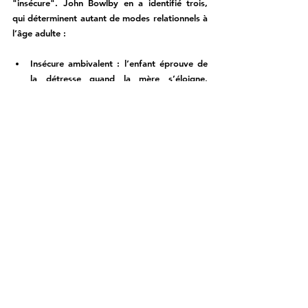
"insécure". John Bowlby en a identifié trois, 
qui déterminent autant de modes relationnels à 
l’âge adulte :
Insécure ambivalent
 :
 l’enfant éprouve de 
la détresse quand la mère s’éloigne. 
L’adulte aura globalement peur d’être 
abandonné. Pour apaiser cette crainte, il 
pourra avoir tendance à contrôler la 
relation ou à se soumettre à son 
partenaire.
Insécure évitant
 :
 le bébé semble 
indifférent au parent. La personne adulte 
aura besoin d’autonomie, craindra 
l’intimité au-delà d’un certain stade et 
pourra présenter une relative indifférence 
vis-à-vis de ses propres besoins. 
Insécure désorganisé
 : le jeune ressent une 
confusion vis—à-vis de son pourvoyeur de 
soins et ne sait pas quelle réponse il peut 
obtenir à sa demande. L’adulte aura un 