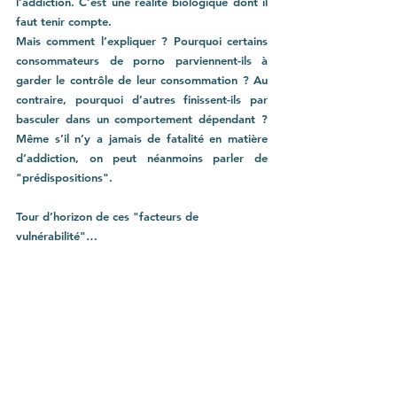
l’addiction. C’est une réalité biologique dont il 
faut tenir compte. 
Mais comment l’expliquer ? Pourquoi certains 
consommateurs de porno parviennent-ils à 
garder le contrôle de leur consommation ? Au 
contraire, pourquoi d’autres finissent-ils par 
basculer dans un comportement dépendant ? 
Même s’il n’y a jamais de fatalité en matière 
d’addiction, on peut néanmoins parler de 
"prédispositions". 
Tour d’horizon de ces "facteurs de 
vulnérabilité"…