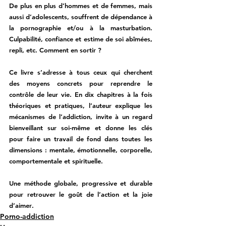
De plus en plus d’hommes et de femmes, mais 
aussi d’adolescents, souffrent de 
dépendance à 
la pornographie et/ou à la masturbation
. 
Culpabilité, confiance et estime de soi abîmées, 
repli, etc. 
Comment en sortir ?
Ce livre s’adresse à tous ceux qui cherchent 
des moyens concrets pour reprendre le 
contrôle de leur vie. En dix chapitres à la fois 
théoriques et pratiques,
 l’auteur explique les 
mécanismes de l’addiction, invite à un regard 
bienveillant sur soi-même et donne les clés 
pour faire un travail de fond dans toutes les 
dimensions
 : mentale, émotionnelle, corporelle, 
comportementale et spirituelle.
Une méthode globale, progressive et durable 
pour retrouver le goût de l’action et la joie 
d’aimer
.
Porno-addiction