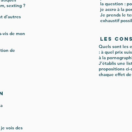
la question : po
am, sexting ?
je accro à la p
Je prends le te
t d’autres
exhaustif possi
-à-vis de mon
Les con
Quels sont les e
ation de
: à quel prix sui
à la pornograph
J’établis une li
propositions ci
chaque effet de
n
la
 je vois des