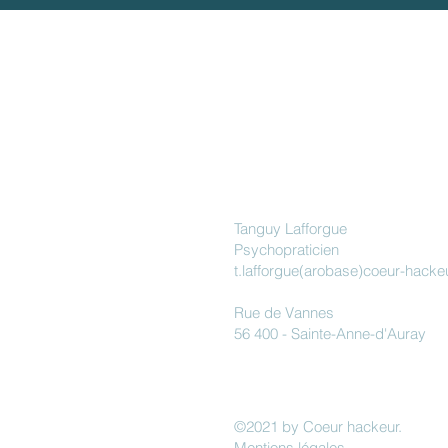
Cœur
hackeur
Tanguy Lafforgue
Psychopraticien
t.lafforgue(arobase)coeur-hackeu
Rue de Vannes
56 400 - Sainte-Anne-d'Auray
©2021 by Coeur hackeur.
Mentions légales