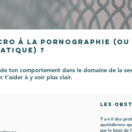
cro à la pornographie (ou
atique) ?
 de ton comportement dans le domaine de la sexu
t’aider à y voir plus clair.
Les obst
Y a-t-il des pr
quotidienne que
par le biais de 
ratiques