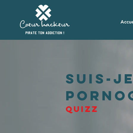
Accue
Suis-j
porno
QUIZZ