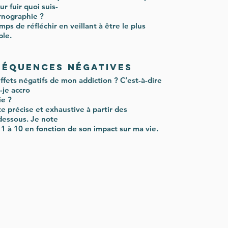
ur fuir quoi suis-
ornographie ?
mps de réfléchir en veillant à être le plus
ble.
séquences négatives
ffets négatifs de mon addiction ? C’est-à-dire
s-je accro
ie ?
ste précise et exhaustive à partir des
-dessous. Je note
 1 à 10 en fonction de son impact sur ma vie.