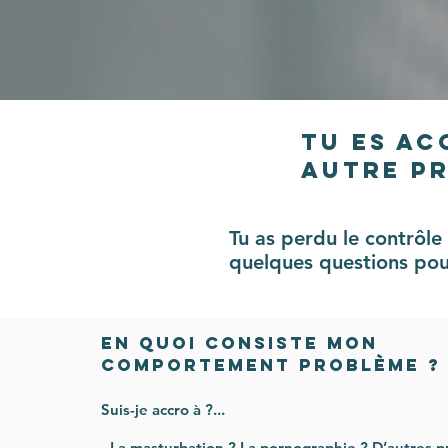
Tu es ac
autre pr
Tu as perdu le contrôle
quelques questions pour 
En quoi consiste mon
comportement problème ?
Suis-je accro à ?...
- La masturbation ? La pornographie ? D’autres p