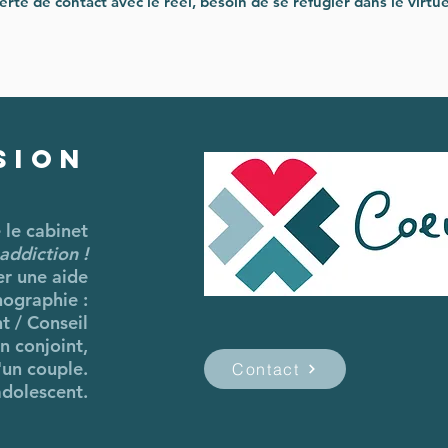
rte de contact avec le réel, besoin de se réfugier dans le virtue
sion
é le cabinet
addiction !
r une aide
nographie :
 / Conseil
n conjoint,
'un couple.
Contact
adolescent.