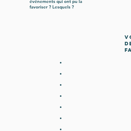
événements qui ont pu la
favoriser ? Lesquels ?
V
d
F