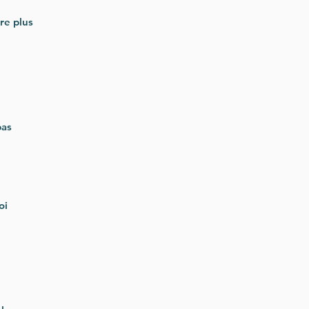
re plus
 pas
oi