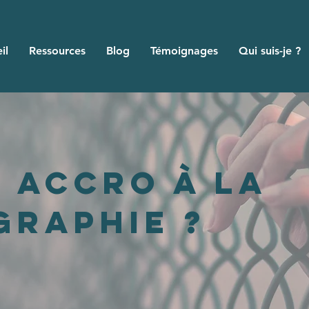
il
Ressources
Blog
Témoignages
Qui suis-je ?
e accro à la
graphie ?