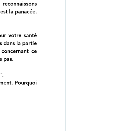
 reconnaissons 
est la panacée. 
r votre santé 
physique et mentale (sans parler des aspects sexuels que nous aborderons dans la partie 
concernant ce 
e pas. 
".
ment. Pourquoi 