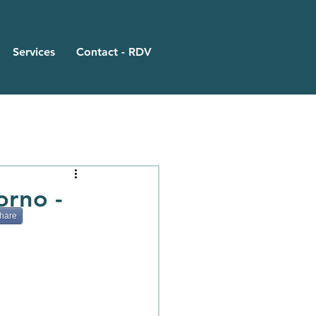
Services
Contact - RDV
orno -
hare