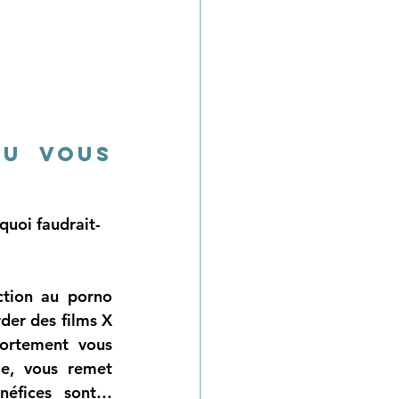
u vous 
s
quoi faudrait-
tion au porno 
der des films X 
ortement vous 
e, vous remet 
néfices sont… 