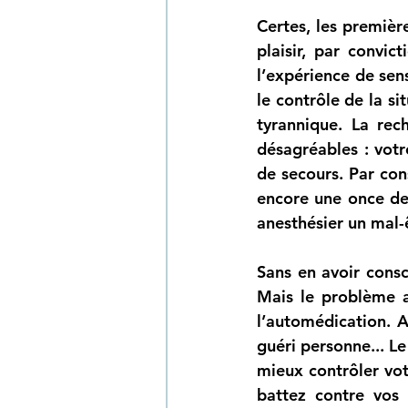
Certes, les première
plaisir, par convic
l’expérience de sen
le contrôle de la si
tyrannique. La rec
désagréables : vot
de secours. Par cons
encore une once de
anesthésier un mal-
Sans en avoir con
Mais le problème av
l’automédication. A
guéri personne... L
mieux contrôler vot
battez contre vos 