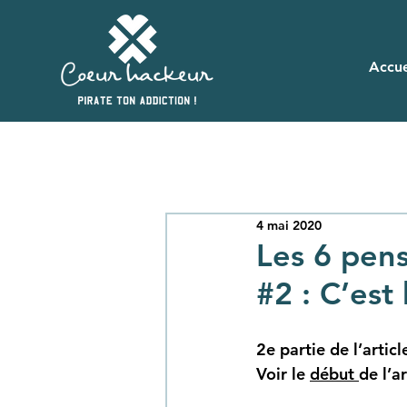
Accue
4 mai 2020
Les 6 pens
#2 : C’est
2e partie de l’artic
Voir le 
début 
de l’ar