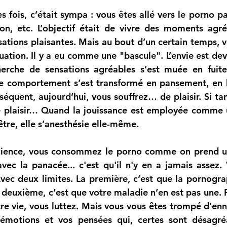
s fois, c’était sympa : vous êtes allé vers le porno par
tion, etc. L’objectif était de vivre des moments agréa
sations plaisantes. Mais au bout d’un certain temps, v
tuation. Il y a eu comme une "bascule". L’envie est de
herche de sensations agréables s’est muée en fuite
re comportement s’est transformé en pansement, en 
équent, aujourd’hui, vous souffrez… de plaisir. Si tant 
 plaisir… Quand la jouissance est employée comme 
être, elle s’anesthésie elle-même.
science, vous consommez le porno comme on prend u
ec la panacée... c'est qu'il n'y en a jamais assez. 
vec deux limites. La première, c’est que la pornograp
e deuxième, c’est que votre maladie n’en est pas une. 
re vie, vous luttez. Mais vous vous êtes trompé d’enn
émotions et vos pensées qui, certes sont désagréa