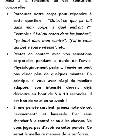
Allez à la rencontre de vos sensations 
corporelles
Parcourez votre corps pour répondre à 
cette question : 
"Qu’est-ce que ça fait 
dans mon corps, à quel endroit ?"
. 
Exemple : 
"J’ai du coton dans les jambes", 
"ça bout dans mon ventre", "j’ai le cœur 
qui bat à toute vitesse"
, etc. 
Restez en contact avec vos sensations 
corporelles pendant la durée de l’envie. 
Physiologiquement parlant, l’envie ne peut 
pas durer plus de quelques minutes. En 
principe, si vous avez réagi de manière 
adaptée, son intensité devrait déjà 
décroître au bout de 5 à 10 secondes. Il 
est bon de vous en souvenir ! 
Si une pensée survient, prenez note de cet 
"événement" et laissez-la filer sans 
chercher à la contrôler ou à les chasser. Ne 
vous jugez pas d’avoir eu cette pensée. Ce 
serait la meilleure manière de la renforcer.  