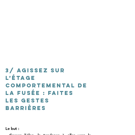
3/ Agissez sur 
l’étage 
comportemental de 
la fusée : 
faites 
les gestes 
barrières 
Le but : 
- Casser l’élan, la tendance à aller vers la 