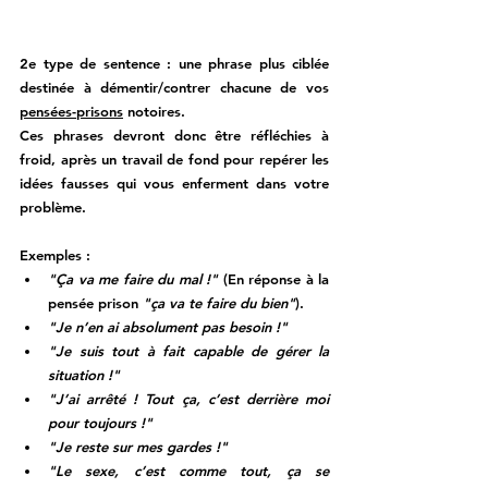
2e type de sentence :
une phrase plus ciblée 
destinée à démentir/contrer chacune de vos 
pensées-prisons
 notoires. 
Ces phrases devront donc être réfléchies à 
froid, après un travail de fond pour repérer les 
idées fausses qui vous enferment dans votre 
problème. 
Exemples : 
"Ça va me faire du mal !" 
(En réponse à la 
pensée prison 
"ça va te faire du bien"
).
"Je n’en ai absolument pas besoin !"
"Je suis tout à fait capable de gérer la 
situation !"
"J’ai arrêté ! Tout ça, c’est derrière moi 
pour toujours !"
"Je reste sur mes gardes !"
"Le sexe, c’est comme tout, ça se 