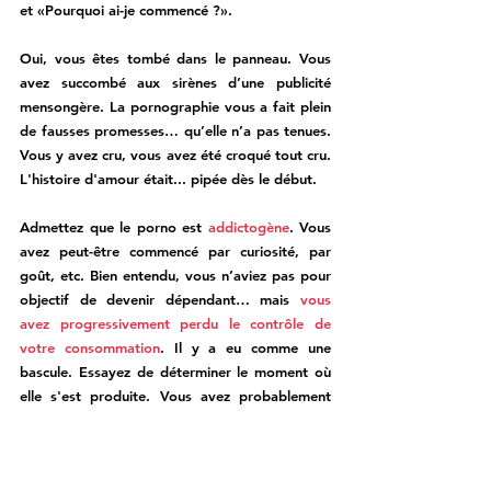
et «Pourquoi ai-je commencé ?».
Oui, vous êtes tombé dans le panneau. Vous 
avez succombé aux sirènes d’une publicité 
mensongère. La pornographie vous a fait plein 
de fausses promesses… qu’elle n’a pas tenues. 
Vous y avez cru, vous avez été croqué tout cru. 
L'histoire d'amour était... pipée dès le début.
Admettez que le porno est 
addictogène
. Vous 
avez peut-être commencé par curiosité, par 
goût, etc. Bien entendu, vous n’aviez pas pour 
objectif de devenir dépendant… mais 
vous 
avez progressivement perdu le contrôle de 
votre consommation
. Il y a eu comme une 
bascule
. Essayez de déterminer le moment où 
elle s'est produite. Vous avez probablement 
des fragilités qui expliquent ce déraillement. 
Votre envie est devenue un besoin. Vous 
cherchiez la jouissance, maintenant vous 