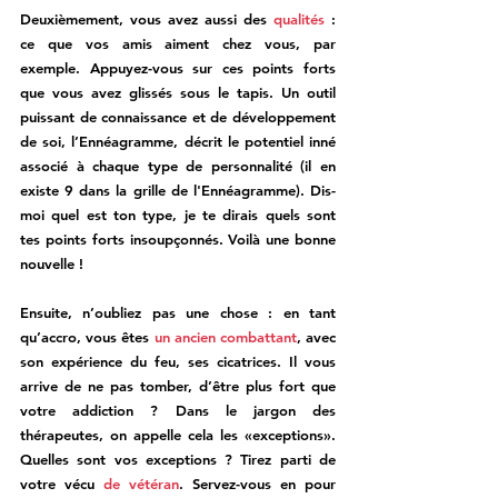
Deuxièmement, vous avez aussi des 
qualités 
: 
ce que vos amis aiment chez vous, par 
exemple. Appuyez-vous sur ces points forts 
que vous avez glissés sous le tapis. Un outil 
puissant de connaissance et de développement 
de soi, l’Ennéagramme, décrit le potentiel inné 
associé à chaque type de personnalité (il en 
existe 9 dans la grille de l'Ennéagramme). Dis-
moi quel est ton type, je te dirais quels sont 
tes points forts insoupçonnés. Voilà une bonne 
nouvelle !
Ensuite, n’oubliez pas une chose : en tant 
qu’accro, vous êtes 
un ancien combattant
, avec 
son expérience du feu, ses cicatrices. Il vous 
arrive de ne pas tomber, d’être plus fort que 
votre addiction ? Dans le jargon des 
thérapeutes, on appelle cela les 
«exceptions»
. 
Quelles sont vos exceptions ? Tirez parti de 
votre vécu 
de vétéran
. Servez-vous en pour 