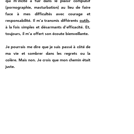
qui m’incite à fuir dans le plaisir compulsif 
(pornographie, masturbation) au lieu de faire 
face à mes difficultés avec courage et 
responsabilité. Il m’a transmis différents 
outils
, 
à la fois simples et désarmants d’efficacité. Et, 
toujours, il m’a offert son écoute bienveillante.
Je pourrais me dire que je suis passé à côté de 
ma vie et sombrer dans les regrets ou la 
colère. Mais non. Je crois que mon chemin était 
juste. 