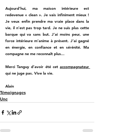
Aujourd’hui, ma maison intérieure est 
redevenue « clean ». Je vais infiniment mieux ! 
Je veux enfin prendre ma vraie place dans la 
vie, il n’est pas trop tard. Je ne suis plus cette 
barque qui va sans but. J’ai moins peur, une 
force intérieure m’anime à présent. J’ai gagné 
en énergie, en confiance et en sérénité. Ma 
compagne ne me reconnaît plus...
Merci Tanguy d’avoir été cet 
accompagnateur 
qui ne juge pas. Vive la vie. 
Alain
Témoignages
Une