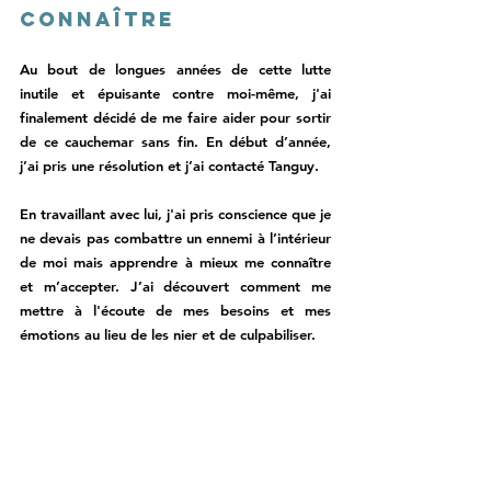
connaître 
Au bout de longues années de cette lutte 
inutile et épuisante contre moi-même, j'ai 
finalement décidé de me faire aider pour sortir 
de ce cauchemar sans fin. En début d’année, 
j’ai pris une résolution et j’ai contacté Tanguy. 
En travaillant avec lui, j'ai pris conscience que je 
ne devais pas combattre un ennemi à l’intérieur 
de moi mais apprendre à mieux me connaître 
et m’accepter. J’ai découvert comment me 
mettre à l'écoute de mes besoins et mes 
émotions au lieu de les nier et de culpabiliser. 