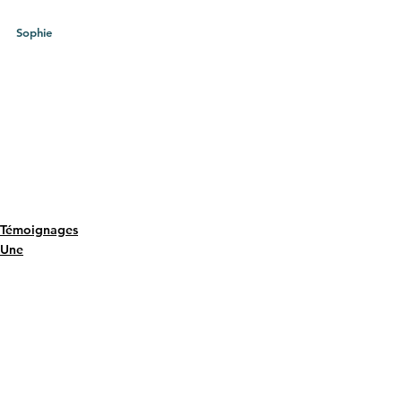
Sophie
Témoignages
Une
Voir tout
Posts récents